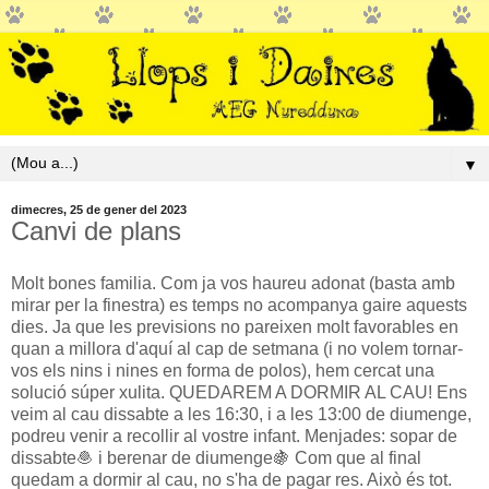
▼
dimecres, 25 de gener del 2023
Canvi de plans
Molt bones familia. Com ja vos haureu adonat (basta amb
mirar per la finestra) es temps no acompanya gaire aquests
dies. Ja que les previsions no pareixen molt favorables en
quan a millora d'aquí al cap de setmana (i no volem tornar-
vos els nins i nines en forma de polos), hem cercat una
solució súper xulita. QUEDAREM A DORMIR AL CAU! Ens
veim al cau dissabte a les 16:30, i a les 13:00 de diumenge,
podreu venir a recollir al vostre infant. Menjades: sopar de
dissabte🧆 i berenar de diumenge🍇 Com que al final
quedam a dormir al cau, no s'ha de pagar res. Això és tot.