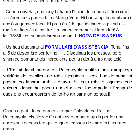
seran necessaris per a un dels tallers!
- Com a novetat, enguany hi haurà l’opció de comanar
fideuà
a càrrec dels pares de na Marga Verd! Hi haurà opció omnívora i
opció vegana/celíaca. El preu és 4 €, que inclouen la picada, la
ració de fideuà i el postre. La podeu comanar al formulari! A
les
15:30
ens acomiadarem cantant
L'HORA DELS ADEUS
.
- Us heu d'apuntar al
FORMULARI D'ASSISTÈNCIA
.
Teniu fins
al 5 de desembre per fer-ho
. Disculpau les presses, però
s’han de comanar els ingredients per la fideuà amb antelació!
- L’Entitat local menor de Palmanyola realitza una campanya
solidària de recollida de roba i joguines, i ens han demanat si
podem col·laborar amb la causa. Si teniu roba o joguines que
vulgueu donar, ho podeu dur el dia de l’acampada i l’equip de
caps ens encarregarem de fer-ho arribar a on pertoqui!
Coses a part! Ja de cara a la super Colcada de Reis de
Palmanyola, els Reis d’Orient ens demanen ajuda per fer una
carrossa i necessiten que dugueu capses de cartó mitjanament
grans.