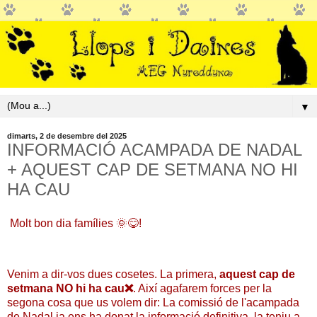
▼
dimarts, 2 de desembre del 2025
INFORMACIÓ ACAMPADA DE NADAL
+ AQUEST CAP DE SETMANA NO HI
HA CAU
Molt bon dia famílies 🌞😋!
Venim a dir-vos dues cosetes. La primera,
aquest cap de
setmana NO hi ha cau❌
. Així agafarem forces per la
segona cosa que us volem dir: La comissió de l'acampada
de Nadal ja ens ha donat la informació definitiva, la teniu a