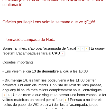
contiunació!
Gràcies per llegir i ens veim la setmana que ve 🦌🐺💛!
Informació acampada de Nadal:
Bones famílies, s’apropa l'acampada de Nadal
! Enguany
repetim! L’acampada es farà al
CAU
.
Cosetes importants:
- Ens veiem el dia
13 de desembre
al cau a les
16:30
.
-
Diumenge 14
, les famílies podeu venir a les
11:00
per fer
activitats junt amb els infants. En vista de l’èxit de l’any passat,
enguany hi haurà més tallers completament nous i entretinguts
. Us animem a que vingueu a passar una bona estona i a fer
voltros mateixos un record per al futur
! Pensau a no tirar els
rotllos de paper de WC o cuina i dur-los a l’acampada, ja que